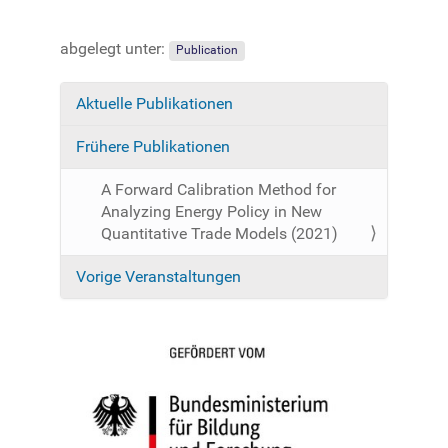
abgelegt unter:
Publication
Aktuelle Publikationen
N
a
Frühere Publikationen
v
i
A Forward Calibration Method for
g
Analyzing Energy Policy in New
a
Quantitative Trade Models (2021)
t
Vorige Veranstaltungen
i
o
n