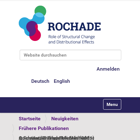
Website durchsuchen
Erweiterte Suche…
Anmelden
Deutsch
English
Toggle navigati
Startseite
Neuigkeiten
Frühere Publikationen
A Forward Calibration Method for Analyzing Energy Policy in New Quantitative Trade Models (2021)