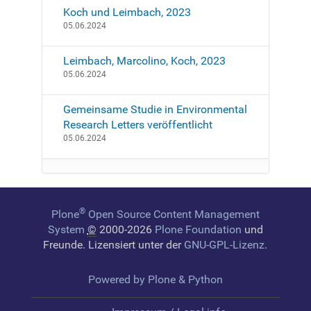
Koch und Leimbach, 2023
05.06.2024
Leimbach, Marcolino, Koch, 2023
05.06.2024
Gemeinsame Studie in Environmental
Research Letters veröffentlicht
05.06.2024
®
Plone
Open Source Content Management
System
©
2000-2026
Plone Foundation
und
Freunde. Lizensiert unter der
GNU-GPL-Lizenz
.
Powered by Plone & Python