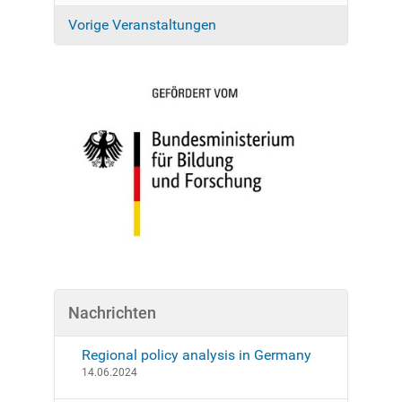
g
a
Vorige Veranstaltungen
t
i
o
n
Nachrichten
Regional policy analysis in Germany
14.06.2024